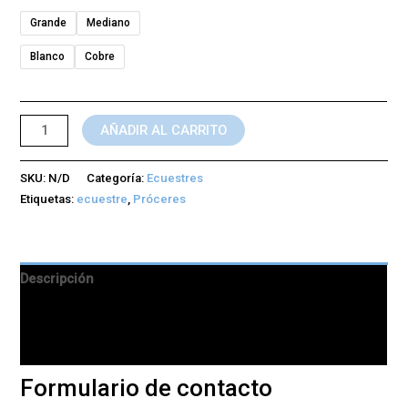
Grande
Mediano
Blanco
Cobre
AÑADIR AL CARRITO
SKU:
N/D
Categoría:
Ecuestres
Etiquetas:
ecuestre
,
Próceres
Descripción
Información adicional
Valoraciones (0)
Formulario de contacto