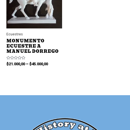
Ecuestres
MONUMENTO
ECUESTRE A
MANUEL DORREGO
Valorado
$
21.000,00
–
$
45.000,00
en
0
de
5