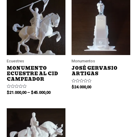
Ecuestres
Monumentos
MONUMENTO
JOSÉ GERVASIO
ECUESTRE AL CID
ARTIGAS
CAMPEADOR
Valorado
$
24.000,00
en
Valorado
$
21.000,00
–
$
45.000,00
0
en
de
0
5
de
5