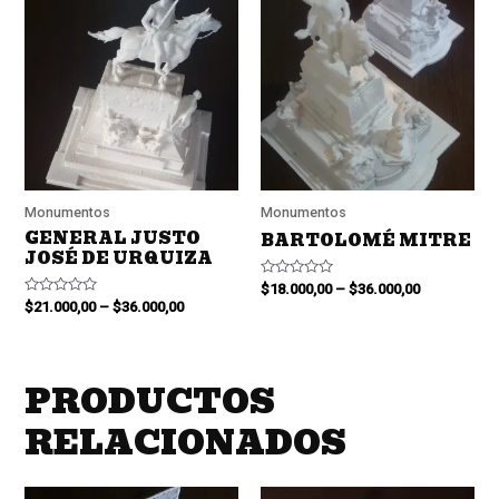
Monumentos
Monumentos
GENERAL JUSTO
BARTOLOMÉ MITRE
JOSÉ DE URQUIZA
Valorado
$
18.000,00
–
$
36.000,00
en
Valorado
$
21.000,00
–
$
36.000,00
0
en
de
0
5
de
5
PRODUCTOS
RELACIONADOS