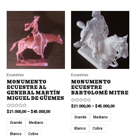
Ecuestres
Ecuestres
MONUMENTO
MONUMENTO
ECUESTRE AL
ECUESTRE
GENERAL MARTÍN
BARTOLOMÉ MITRE
MIGUEL DE GÜEMES
Valorado
$
21.000,00
–
$
45.000,00
en
Valorado
$
21.000,00
–
$
45.000,00
0
en
de
Grande
Mediano
0
5
de
Grande
Mediano
5
Blanco
Cobre
Blanco
Cobre