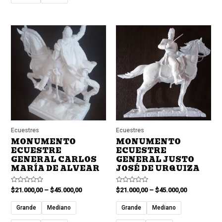
Ecuestres
Ecuestres
MONUMENTO
MONUMENTO
ECUESTRE
ECUESTRE
GENERAL CARLOS
GENERAL JUSTO
MARÍA DE ALVEAR
JOSÉ DE URQUIZA
Valorado
Valorado
$
21.000,00
–
$
45.000,00
$
21.000,00
–
$
45.000,00
en
en
0
0
de
de
Grande
Mediano
Grande
Mediano
5
5