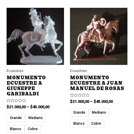
Ecuestres
Ecuestres
MONUMENTO
MONUMENTO
ECUESTRE A
ECUESTRE A JUAN
GIUSEPPE
MANUEL DE ROSAS
GARIBALDI
Valorado
$
21.000,00
–
$
45.000,00
en
Valorado
$
21.000,00
–
$
45.000,00
0
en
de
Grande
Mediano
0
5
de
Grande
Mediano
5
Blanco
Cobre
Blanco
Cobre