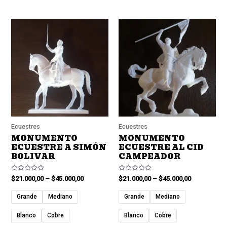
Ecuestres
Ecuestres
MONUMENTO
MONUMENTO
ECUESTRE A SIMÓN
ECUESTRE AL CID
BOLIVAR
CAMPEADOR
Valorado
Valorado
$
21.000,00
–
$
45.000,00
$
21.000,00
–
$
45.000,00
en
en
0
0
de
de
Grande
Mediano
Grande
Mediano
5
5
Blanco
Cobre
Blanco
Cobre