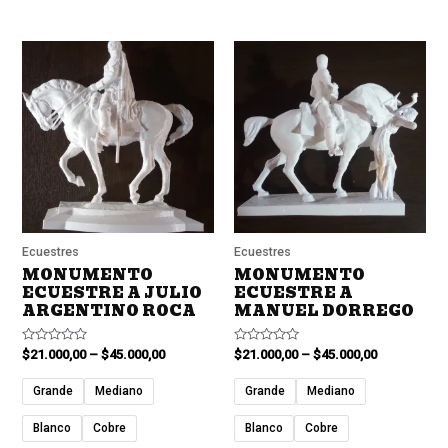
Ecuestres
Ecuestres
MONUMENTO
MONUMENTO
ECUESTRE A JULIO
ECUESTRE A
ARGENTINO ROCA
MANUEL DORREGO
Valorado
Valorado
$
21.000,00
–
$
45.000,00
$
21.000,00
–
$
45.000,00
en
en
0
0
de
de
Grande
Mediano
Grande
Mediano
5
5
Blanco
Cobre
Blanco
Cobre