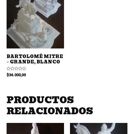
BARTOLOMÉ MITRE
– GRANDE, BLANCO
Valorado
$
36.000,00
en
0
de
5
PRODUCTOS
RELACIONADOS