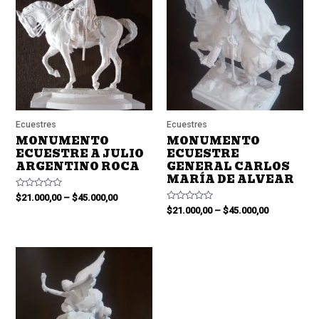
Ecuestres
Ecuestres
MONUMENTO
MONUMENTO
ECUESTRE A JULIO
ECUESTRE
ARGENTINO ROCA
GENERAL CARLOS
MARÍA DE ALVEAR
Valorado
$
21.000,00
–
$
45.000,00
en
Valorado
$
21.000,00
–
$
45.000,00
0
en
de
0
5
de
5