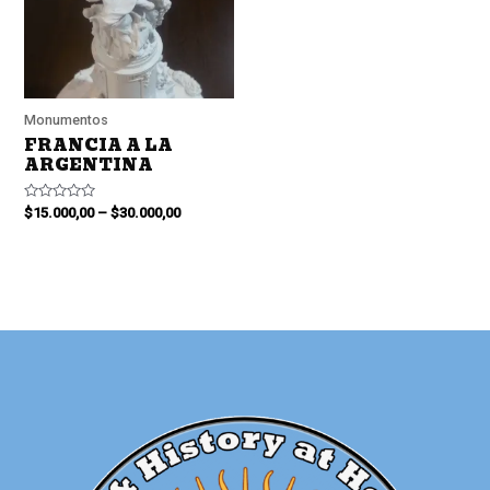
Monumentos
FRANCIA A LA
ARGENTINA
Valorado
$
15.000,00
–
$
30.000,00
en
0
de
5