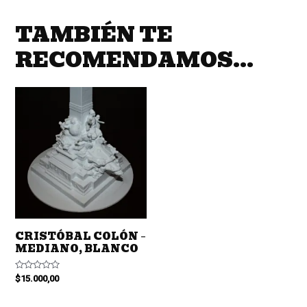
TAMBIÉN TE
RECOMENDAMOS…
CRISTÓBAL COLÓN –
MEDIANO, BLANCO
Valorado
$
15.000,00
en
0
de