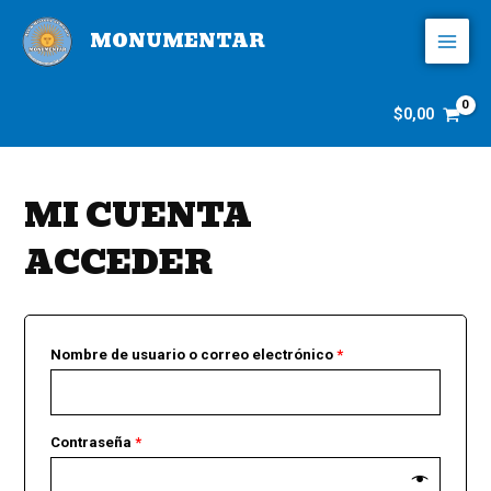
Ir
MAI
al
MONUMENTAR
MEN
contenido
$
0,00
MI CUENTA
ACCEDER
Nombre de usuario o correo electrónico
*
Contraseña
*