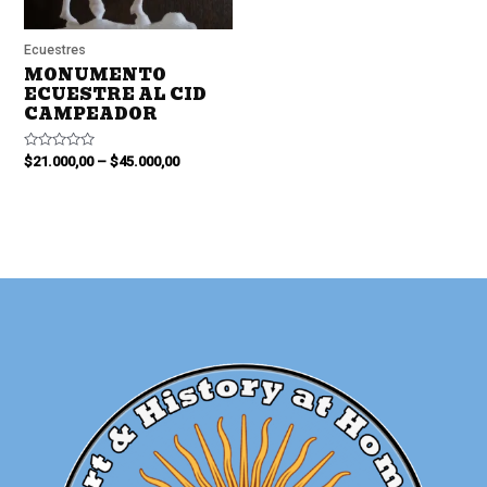
Ecuestres
MONUMENTO
ECUESTRE AL CID
CAMPEADOR
Valorado
$
21.000,00
–
$
45.000,00
en
0
de
5