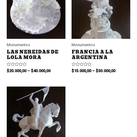
Monumentos
Monumentos
LAS NEREIDAS DE
FRANCIA A LA
LOLA MORA
ARGENTINA
Valorado
Valorado
$
20.000,00
–
$
40.000,00
$
15.000,00
–
$
30.000,00
en
en
0
0
de
de
5
5