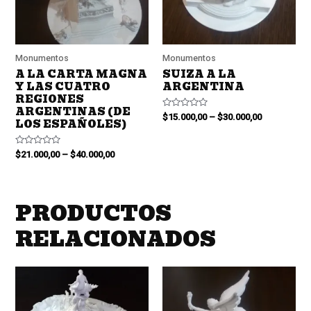
Monumentos
Monumentos
A LA CARTA MAGNA
SUIZA A LA
Y LAS CUATRO
ARGENTINA
REGIONES
ARGENTINAS (DE
Valorado
$
15.000,00
–
$
30.000,00
LOS ESPAÑOLES)
en
0
de
5
Valorado
$
21.000,00
–
$
40.000,00
en
0
de
5
PRODUCTOS
RELACIONADOS