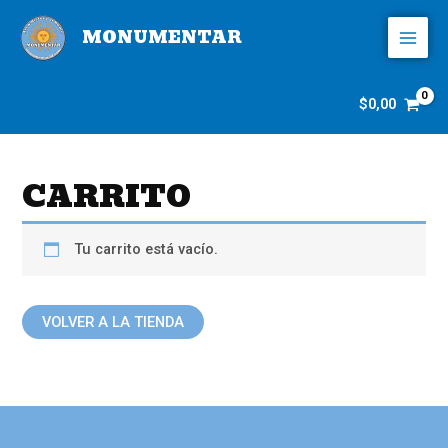
Ir
MAI
al
MONUMENTAR
MEN
contenido
$
0,00
CARRITO
Tu carrito está vacío.
VOLVER A LA TIENDA