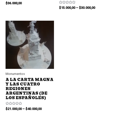
Valorado
$
36.000,00
en
Valorado
$
15.000,00
–
$
30.000,00
0
en
de
0
5
de
5
Monumentos
A LA CARTA MAGNA
Y LAS CUATRO
REGIONES
ARGENTINAS (DE
LOS ESPAÑOLES)
Valorado
$
21.000,00
–
$
40.000,00
en