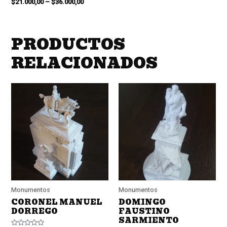
Valorado
$
21.000,00
–
$
36.000,00
0
en
de
0
5
de
5
PRODUCTOS
RELACIONADOS
Monumentos
Monumentos
CORONEL MANUEL
DOMINGO
DORREGO
FAUSTINO
SARMIENTO