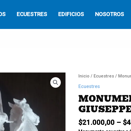
OS
ECUESTRES
EDIFICIOS
NOSOTROS
Monumento
Inicio
/
Ecuestres
/ Monum
ecuestre
Ecuestres
a
MONUMEN
Giuseppe
GIUSEPPE
Garibaldi
cantidad
$
21.000,00
–
$
4