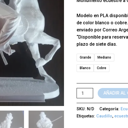
Monumento ecuestre a G
Modelo en PLA disponibl
de color blanco o cobre. 
enviado por Correo Argen
“Disponible para reserva”
plazo de siete días.
Grande
Mediano
Blanco
Cobre
AÑADIR AL
SKU:
N/D
Categoría:
Ecu
Etiquetas:
Caudillo
,
ecuest