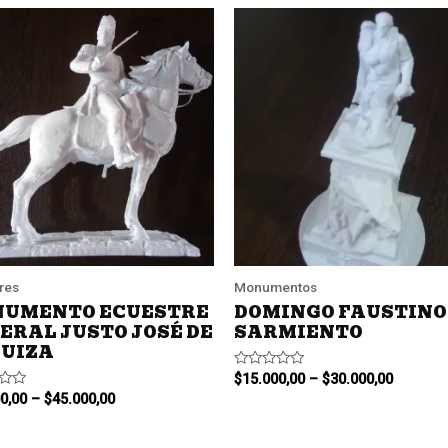
res
Monumentos
UMENTO ECUESTRE
DOMINGO FAUSTINO
ERAL JUSTO JOSÉ DE
SARMIENTO
UIZA
Valorado
$
15.000,00
–
$
30.000,00
en
do
0,00
–
$
45.000,00
0
de
5