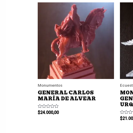
Monumentos
Ecuest
GENERAL CARLOS
MON
MARÍA DE ALVEAR
GEN
URQ
Valorado
$
24.000,00
en
Valora
$
21.00
0
en
de
0
5
de