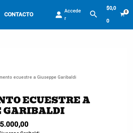
$
0,0
Accede
Buscar
CONTACTO
r
0
ento ecuestre a Giuseppe Garibaldi
TO ECUESTRE A
 GARIBALDI
5.000,00