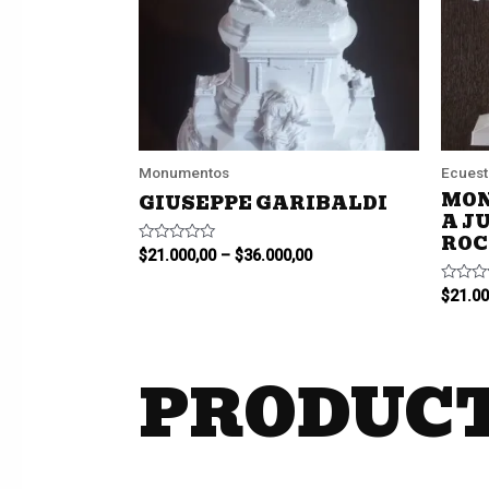
Monumentos
Ecuest
MON
GIUSEPPE GARIBALDI
A J
RO
Valorado
$
21.000,00
–
$
36.000,00
en
0
Valora
$
21.00
de
en
5
0
de
5
PRODUCT