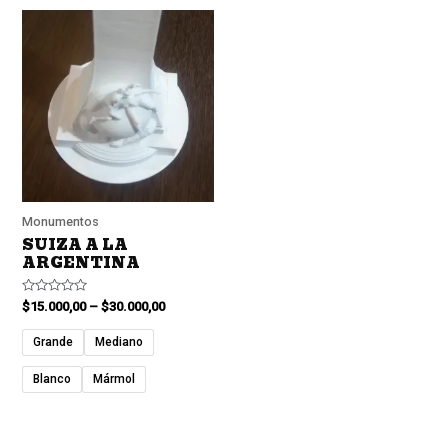
Monumentos
SUIZA A LA
ARGENTINA
Valorado
$
15.000,00
–
$
30.000,00
en
0
de
Grande
Mediano
5
Blanco
Mármol