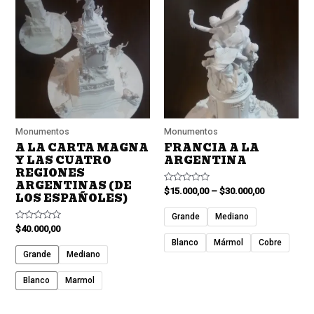
Monumentos
Monumentos
A LA CARTA MAGNA
FRANCIA A LA
Y LAS CUATRO
ARGENTINA
REGIONES
ARGENTINAS (DE
Valorado
$
15.000,00
–
$
30.000,00
LOS ESPAÑOLES)
en
0
de
Grande
Mediano
5
Valorado
$
40.000,00
en
Blanco
Mármol
Cobre
0
de
Grande
Mediano
5
Blanco
Marmol